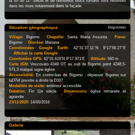
la fin du 11
siècle et de nombreux blocs romans sont réutilisés
dans les murs notamment dans la façade.
Imprimer
Situation géographique
Village:
Bigorno
Chapelle:
Santa Maria Assunta
Pieve:
Bigorno
Diocèse:
Mariana
Coordonnées Google Earth:
42°31’37.11’’N 9°17’58.27’’E
Afficher la carte Google
Coordonées GPS:
42°31.619’N 9°17.971’E
Altitude:
560 m
Carte IGN:
Vescovato 4349 OT au sud de Bigorno point 4248,5-
571,3 marqué signe église
Accessibilité:
En contre-bas de Bigorno : dépasser Bigorno sur
laD7et prendre à droite la D307
Modalités de visite:
extérieur accessible
Datation:
Fin 11e siècle
Dimensions:
église remaniée et
agrandie
23/11/2020:
14/05/2016
Galerie