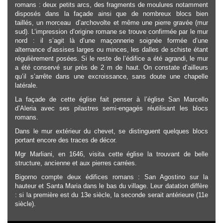
romans : deux petits arcs, des fragments de moulures notamment
disposés dans la façade ainsi que de nombreux blocs bien
taillés, un morceau d’archovolte et même une pierre gravée (mur
sud). L’impression d’origine romane se trouve confirmée par le mur
nord : il s’agit là d’une maçonnerie soignée formée d’une
alternance d’assises larges ou minces, les dalles de schiste étant
régulièrement posées. Si le reste de l’édifice a été agrandi, le mur
a été conservé sur près de 2 m de haut. On constate d’ailleurs
qu’il s’arrête dans une excroissance, sans doute une chapelle
latérale.
La façade de cette église fait penser à l’église San Marcello
d’Aleria avec ses pilastres semi-engagés réutilisant les blocs
romans.
Dans le mur extérieur du chevet, se distinguent quelques blocs
portant encore des traces de décor.
Mgr Marliani, en 1646, visita cette église la trouvant de belle
structure, ancienne et aux pierres carrées.
Bigorno compte deux édifices romans : San Agostino sur la
hauteur et Santa Maria dans le bas du village. Leur datation diffère
: si la première est du 13e siècle, la seconde serait antérieure (11e
siècle).