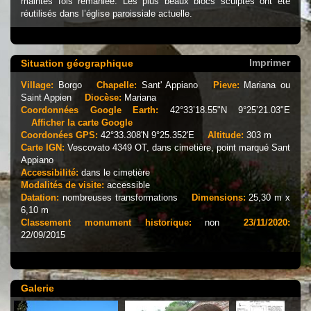
maintes fois remaniée. Les plus beaux blocs sculptés ont été
réutilisés dans l’église paroissiale actuelle.
Imprimer
Situation géographique
Village:
Borgo
Chapelle:
Sant' Appiano
Pieve:
Mariana ou
Saint Appien
Diocèse:
Mariana
Coordonnées Google Earth:
42°33’18.55"N 9°25’21.03"E
Afficher la carte Google
Coordonées GPS:
42°33.308'N 9°25.352'E
Altitude:
303 m
Carte IGN:
Vescovato 4349 OT, dans cimetière, point marqué Sant
Appiano
Accessibilité:
dans le cimetière
Modalités de visite:
accessible
Datation:
nombreuses transformations
Dimensions:
25,30 m x
6,10 m
Classement monument historique:
non
23/11/2020:
22/09/2015
Galerie