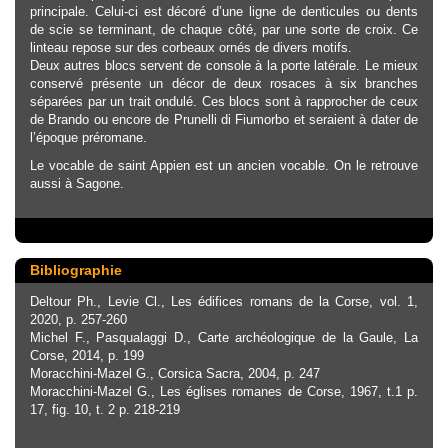
principale. Celui-ci est décoré d’une ligne de denticules ou dents
de scie se terminant, de chaque côté, par une sorte de croix. Ce
linteau repose sur des corbeaux ornés de divers motifs.
Deux autres blocs servent de console à la porte latérale. Le mieux
conservé présente un décor de deux rosaces à six branches
séparées par un trait ondulé. Ces blocs sont à rapprocher de ceux
de Brando ou encore de Prunelli di Fiumorbo et seraient à dater de
l’époque préromane.
Le vocable de saint Appien est un ancien vocable. On le retrouve
aussi à Sagone.
Bibliographie
Deltour Ph., Levie Cl., Les édifices romans de la Corse, vol. 1,
2020, p. 257-260
Michel F., Pasqualaggi D., Carte archéologique de la Gaule, La
Corse, 2014, p. 199
Moracchini-Mazel G., Corsica Sacra, 2004, p. 247
Moracchini-Mazel G., Les églises romanes de Corse, 1967, t.1 p.
17, fig. 10, t. 2 p. 218-219