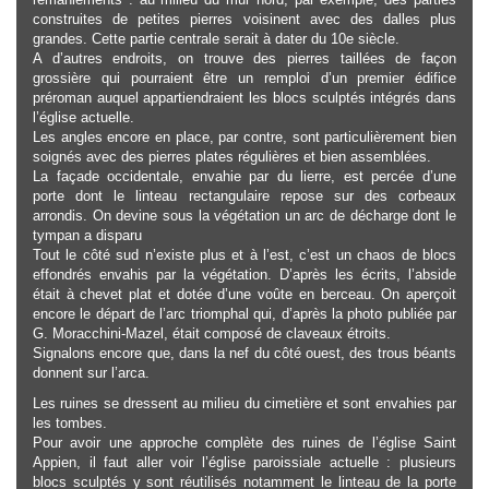
construites de petites pierres voisinent avec des dalles plus
grandes. Cette partie centrale serait à dater du 10e siècle.
A d’autres endroits, on trouve des pierres taillées de façon
grossière qui pourraient être un remploi d’un premier édifice
préroman auquel appartiendraient les blocs sculptés intégrés dans
l’église actuelle.
Les angles encore en place, par contre, sont particulièrement bien
soignés avec des pierres plates régulières et bien assemblées.
La façade occidentale, envahie par du lierre, est percée d’une
porte dont le linteau rectangulaire repose sur des corbeaux
arrondis. On devine sous la végétation un arc de décharge dont le
tympan a disparu
Tout le côté sud n’existe plus et à l’est, c’est un chaos de blocs
effondrés envahis par la végétation. D’après les écrits, l’abside
était à chevet plat et dotée d’une voûte en berceau. On aperçoit
encore le départ de l’arc triomphal qui, d’après la photo publiée par
G. Moracchini-Mazel, était composé de claveaux étroits.
Signalons encore que, dans la nef du côté ouest, des trous béants
donnent sur l’arca.
Les ruines se dressent au milieu du cimetière et sont envahies par
les tombes.
Pour avoir une approche complète des ruines de l’église Saint
Appien, il faut aller voir l’église paroissiale actuelle : plusieurs
blocs sculptés y sont réutilisés notamment le linteau de la porte