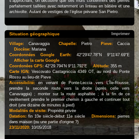
s’approchant, on découvre que ses murs contiennent des pierres
parfaitement taillées avec notamment un linteau en bâtière et une
archivolte. Autant de vestiges de l’église piévane San Pietro.
Imprimer
Situation géographique
Village:
Canavaggia
Chapelle:
Pietro
Pieve:
Caccia
Diocèse:
Mariana
Coordonnées Google Earth:
42°29'47.78"N 9°11'47.69"E
Afficher la carte Google
Coordonées GPS:
42°29.794’N 9°11.792’E
Altitude:
355 m
Carte IGN:
Vescovato Castagniccia 4349 OT, au nord du Ponte
Rossu au lieu-dit Pieve
Accessibilité:
en venant de Ponte-Leccia vers L’Île-Rousse,
prendre la seconde route vers la droite (après celle vers
Canavaggia) ; monter sur la route asphaltée ; à la fin de ce
revêtement prendre le premier chemin à gauche et continuer tout
droit (une dizaine de minutes à pied)
Modalités de visite:
Propriété privée
Datation:
fin 10e siècle-début 11e siècle
Dimensions:
pierres
dans maison (ou une partie d'origine ?)
23/11/2020:
10/05/2018