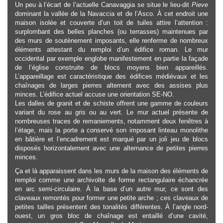
Un peu à l’écart de l’actuelle Canavaggia se situe le lieu-dit
Pieve
dominant la vallée de la Navaccia et de l’Asco. À cet endroit une
maison isolée et couverte d’un toit de tuiles attire l’attention :
surplombant des belles planches (ou terrasses) maintenues par
des murs de soutènement imposants, elle renferme de nombreux
éléments attestant du remploi d’un édifice roman. Le mur
occidental par exemple englobe manifestement en partie la façade
de l’église construite de blocs moyens bien appareillés.
L’appareillage est caractéristique des édifices médiévaux et les
chaînages de larges pierres alternent avec des assises plus
minces. L’édifice actuel accuse une orientation SE-NO.
Les dalles de granit et de schiste offrent une gamme de couleurs
variant du rose au gris ou au vert. Le mur actuel présente de
nombreuses traces de remaniements, notamment deux fenêtres à
l’étage, mais la porte a conservé son imposant linteau monolithe
en bâtière et l’encadrement est marqué par un joli jeu de blocs
disposés horizontalement avec une alternance de petites pierres
minces.
Ça et là apparaissent dans les murs de la maison des éléments de
remploi comme une archivolte de forme rectangulaire échancrée
en arc semi-circulaire. À la base d’un autre mur, ce sont des
claveaux remontés pour former une petite arche ; ces claveaux de
petites tailles présentent des tonalités différentes. À l’angle nord-
ouest, un gros bloc de chaînage est entaillé d’une cavité,