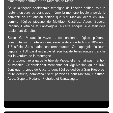
exactement comme à San Marcello de Meria.
Seule la façade occidentale témoigne de l’ancien édifice, tout le
reste a disparu au point que même la mémoire locale a perdu le
souvenir de cet ancien édifice que Mgr Marliani décrit en 1646
comme l’église piévane de Moltifao, Castifao, Asco, Sepola,
Pedano, Pietralba et Canavaggia. À cette époque, elle était déjà
totalement détruite.
Selon G. Moracchini-Mazel cette ancienne église piévane,
e
construite sur un site antique, serait à dater de la fin du 10
-début
e
11
siècle. Sa situation est remarquable. On l’aperçoit d’ailleurs
depuis la T30 car il est isolé et son toit de tuiles rouges tranche
sur la verdure de la montagne.
Si la toponymie a gardé le titre de Pieve, elle ne fait pas mention
du vocable. Ce dernier est mentionné par Mgr Marliani qui en 1646
écrit que la piève de Caccia, dont l’église dédiée à San Pietro est
toute détruite, comprenait sept paroisses dont Moltifao, Castifao,
Asco, Sepola, Pedano, Pietralba et Canavaggia.