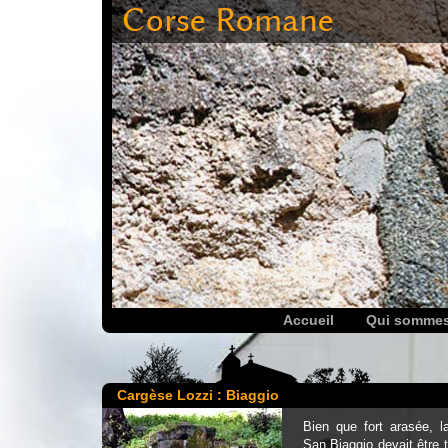
Corse Romane
Accueil
Qui somme
Cargèse Lozzi : Biaggio
Bien que fort arasée, la
San Biaggio devait être 