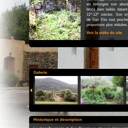
en témoigne son absid
blocs bien taillés datan
e
e
11
-12
siècles. Son st
de San Elio tout proch
proportions plus réduites
Voir la vidéo du site
Galerie
Historique et description