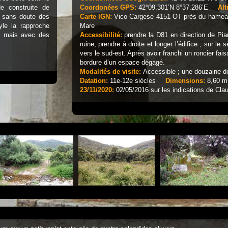
e construite de
Coordonées GPS:
42°09.301’N 8°37.286’E
Alt
t sans doute des
Carte IGN:
Vico Cargese 4151 OT près du hameau 
yle la rapproche
Mare
e mais avec des
Accessibilité:
prendre la D81 en direction de Pia
.
ruine, prendre à droite et longer l’édifice ; sur le
vers le sud-est. Après avoir franchi un roncier fais
bordure d’un espace dégagé.
Modalités de visite:
Accessible ; une douzaine d
Datation:
11e-12e siècles
Dimensions:
8,60 m
23/11/2020:
02/05/2016 sur les indications de Claud