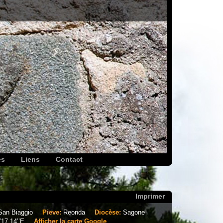
es
Liens
Contact
Imprimer
San Biaggio
Pieve:
Reonda
Diocèse:
Sagone
’17.14’’E
Afficher la carte Google