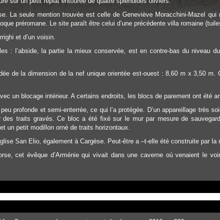
e sur un petit replat entourée de quatre splendides oliviers.
. La seule mention trouvée est celle de Geneviève Moracchini-Mazel qui men
que préromane. Le site paraît être celui d’une précédente villa romaine (tuiles
ighi et d’un voisin.
ibles : l’abside, la partie la mieux conservée, est en contre-bas du niveau
idée de la dimension de la nef unique orientée est-ouest : 8,60 m x 3,50 m.
vec un blocage intérieur. A certains endroits, les blocs de parement ont été ar
st peu profonde et semi-enterrée, ce qui l’a protégée. D’un appareillage très s
r des traits gravés. Ce bloc a été fixé sur le mur par mesure de sauvegarde.
 et un petit modillon orné de traits horizontaux.
’église San Elio, également à Cargèse. Peut-être a –t-elle été construite par
se, cet évêque d’Arménie qui vivait dans une caverne où venaient le voi