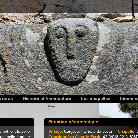
s nous
Histoire et Architecture
Les chapelles
Itinérair
Situation géographique
 petite chapelle
Village:
Cargèse, hameau de Lozzi
Chapelle:
très belle comme
Coordonnées Google Earth:
42°09’18.22’’N 8°37