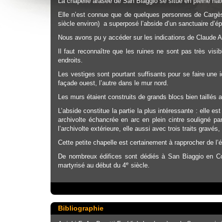
La chapelle arasée de San Biaggio se situe en pleine natur
Elle n’est connue que de quelques personnes de Cargèse
siècle environ) a superposé l’abside d’un sanctuaire d’épo
Nous avons pu y accéder sur les indications de Claude Arr
Il faut reconnaître que les ruines ne sont pas très vis
endroits.
Les vestiges sont pourtant suffisants pour se faire une 
façade ouest, l’autre dans le mur nord.
Les murs étaient construits de grands blocs bien taillés a
L’abside constitue la partie la plus intéressante : elle e
archivolte échancrée en arc en plein cintre souligné pa
l’archivolte extérieure, elle aussi avec trois traits gravés,
Cette petite chapelle est certainement à rapprocher de l
De nombreux édifices sont dédiés à San Biaggio en Cor
e
martyrisé au début du 4
siècle.
Bibliographie