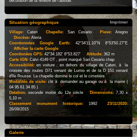
décoration de la fenêtre de l’abside.
Imprimer
Situation géographique
Village:
Cateri
Chapelle:
San Cesario
Pieve:
Aregno
Diocèse:
Aleria
Coordonnées Google Earth:
42°34'11.10"N 8°53'50.27"E
Afficher la carte Google
Coordonées GPS:
42°34.182’ 8°53.827’
Altitude:
362 m
Carte IGN:
Calvi 4149 OT , point marqué San Cesario chap.
Accessibilité:
en voiture ; en dehors du village de Cateri, à la
croisée des routes D71 venant de Lumio et de la D 151 venant
d'Ile Rousse. La chapelle domine le col et le cimetière.
Modalités de visite:
clé à demander au garage ou à la mairie (
04 95 61 34 85 )
Datation:
seconde moitié du 12e siècle
Dimensions:
7,30 x
5,10 m
Classement monument historique:
1992
23/11/2020:
26/09/2015
Galerie