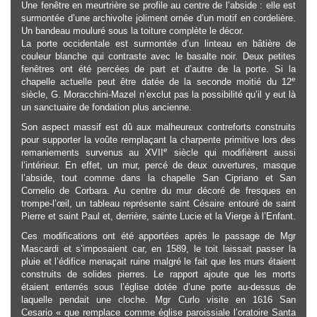
Une fenêtre en meurtrière se profile au centre de l’abside : elle est
surmontée d’une archivolte joliment ornée d’un motif en cordelière.
Un bandeau mouluré sous la toiture complète le décor.
La porte occidentale est surmontée d’un linteau en bâtière de
couleur blanche qui contraste avec le basalte noir. Deux petites
fenêtres ont été percées de part et d’autre de la porte. Si la
e
chapelle actuelle peut être datée de la seconde moitié du 12
siècle, G. Moracchini-Mazel n’exclut pas la possibilité qu’il y eut là
un sanctuaire de fondation plus ancienne.
Son aspect massif est dû aux malheureux contreforts construits
pour supporter la voûte remplaçant la charpente primitive lors des
e
remaniements survenus au XVII
siècle qui modifièrent aussi
l’intérieur. En effet, un mur, percé de deux ouvertures, masque
l’abside, tout comme dans la chapelle San Cipriano et San
Cornelio de Corbara. Au centre du mur décoré de fresques en
trompe-l’œil, un tableau représente saint Césaire entouré de saint
Pierre et saint Paul et, derrière, sainte Lucie et la Vierge à l’Enfant.
Ces modifications ont été apportées après le passage de Mgr
Mascardi et s’imposaient car, en 1589, le toit laissait passer la
pluie et l’édifice menaçait ruine malgré le fait que les murs étaient
construits de solides pierres. Le rapport ajoute que les morts
étaient enterrés sous l’église dotée d’une porte au-dessus de
laquelle pendait une cloche. Mgr Curlo visite en 1616 San
Cesario « que remplace comme église paroissiale l’oratoire Santa