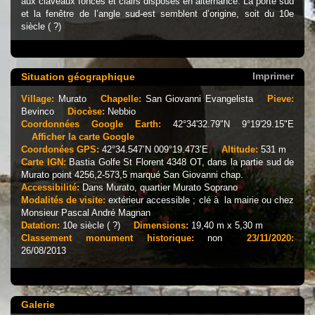
aux claveaux foncés et clairs disposés en alternance. La porte sud
et la fenêtre de l’angle sud-est semblent d’origine, soit du 10e
siècle ( ?)
Imprimer
Situation géographique
Village:
Murato
Chapelle:
San Giovanni Evangelista
Pieve:
Bevinco
Diocèse:
Nebbio
Coordonnées Google Earth:
42°34'32.79"N 9°19'29.15"E
Afficher la carte Google
Coordonées GPS:
42°34.547’N 009°19.473’E
Altitude:
531 m
Carte IGN:
Bastia Golfe St Florent 4348 OT, dans la partie sud de
Murato point 4256,2-573,5 marqué San Giovanni chap.
Accessibilité:
Dans Murato, quartier Murato Soprano
Modalités de visite:
extérieur accessible ; clé à la mairie ou chez
Monsieur Pascal André Magnan
Datation:
10e siècle ( ?)
Dimensions:
19,40 m x 5,30 m
Classement monument historique:
non
23/11/2020:
26/08/2013
Galerie