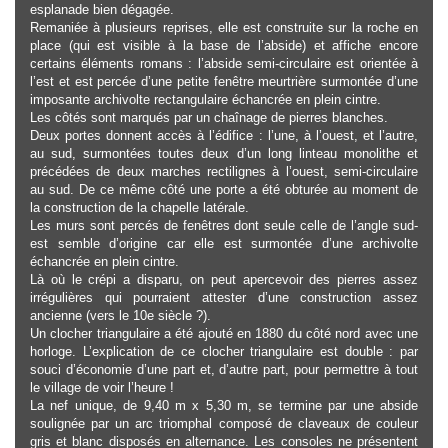
esplanade bien dégagée.
Remaniée à plusieurs reprises, elle est construite sur la roche en
place (qui est visible à la base de l’abside) et affiche encore
certains éléments romans : l’abside semi-circulaire est orientée à
l’est et est percée d’une petite fenêtre meurtrière surmontée d’une
imposante archivolte rectangulaire échancrée en plein cintre.
Les côtés sont marqués par un chaînage de pierres blanches.
Deux portes donnent accès à l’édifice : l’une, à l’ouest, et l’autre,
au sud, surmontées toutes deux d’un long linteau monolithe et
précédées de deux marches rectilignes à l’ouest, semi-circulaire
au sud. De ce même côté une porte a été obturée au moment de
la construction de la chapelle latérale.
Les murs sont percés de fenêtres dont seule celle de l’angle sud-
est semble d’origine car elle est surmontée d’une archivolte
échancrée en plein cintre.
Là où le crépi a disparu, on peut apercevoir des pierres assez
irrégulières qui pourraient attester d’une construction assez
ancienne (vers le 10e siècle ?).
Un clocher triangulaire a été ajouté en 1880 du côté nord avec une
horloge. L’explication de ce clocher triangulaire est double : par
souci d’économie d’une part et, d’autre part, pour permettre à tout
le village de voir l’heure !
La nef unique, de 9,40 m x 5,30 m, se termine par une abside
soulignée par un arc triomphal composé de claveaux de couleur
gris et blanc disposés en alternance. Les consoles ne présentent