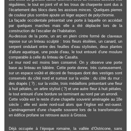
régulières, le tout en joint vif et les trous de charpente sont dus à
l’écartement des blocs dans les assises minces. Quelques pierres
de couleur plus sombre ajoute un léger aspect de polychromie.
La façade occidentale présentait une porte à laquelle on accédait
par quelques marches mais elle a été déplacée lors de la
construction de l’escalier de l’habitation.
Au-dessus de la porte, un arc en plein cintre formé de claveaux
repose sur un linteau sculpté : trois fleurs étoilées, un canard, un
serpent ondulant entre des feuilles d’eau stylisées, deux plantes
d’allure aquatique, une poule d’eau, le tout entouré d’une moulure
comparable à celle du linteau de Casalta.
Le mur nord est moins bien conservé. On y observe une porte
base au linteau en bâtière. Cette porte donne, très curieusement,
sur un espace voûté et décoré de fresques dont des vestiges sont
conservés du côté nord et surtout sur la voûte : du côté du mur :
des drapés ( ?) ; sur la voûte, trois médaillons présentant une fleur
à huit pétales, un arbre stylisé ( ?) et une autre fleur à huit pétales,
le tout entouré d’une bordure se terminant au nord par un arrondi.
Cette voûte est le reste d’une chapelle souvenir aménagée au 18e
siècle ; elle est axée nord-sud alors que l’église est est-ouest.
L’aménagement d’une chapelle souvenir lors de la transformation
en édifice profane se retrouve aussi à Grossa.
Déjà occupée à l’époque romaine, la vallée d’Ostricone, sans