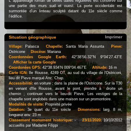
L’ appareillage roman de belles dalles régulières est conservé sur
une partie des murs sud et ouest. La porte occidentale est
surmontée d’un linteau sculpté datant du 11e siècle comme
l’édifice.
Imprimer
Situation géographique
Village:
Palasca
Chapelle:
Santa Maria Assunta
Pieve:
Ostricone
Diocèse:
Mariana
Coordonnées Google Earth:
42°38’56.32"N 9°04’27.43"E
Afficher la carte Google
Coordonées GPS:
42°38.934’N 009°04.467’E
Altitude:
16 m
Carte IGN:
Ile Rousse, 4249 OT, au sud du village de l'Ostriconi,
lieu dit Pieve marqué Anc. Chap.
Accessibilité:
en voiture ; dans la plaine de l'Ostricone. Sur la T30
en venant d'Ile Rousse, avant le pont, prendre à droite un
chemin ; continuer vers le lieu-dit Pieve. Les vestiges de la
chapelle sont englobés dans une maison sur un promontoire.
Modalités de visite:
Propriété privée
Datation:
3e quart du 11e siècle
Dimensions:
larg. 8 m,
longueur env. 23 m
Classement monument historique:
-
23/11/2020:
10/10/2012
accueillis par Madame Filippi