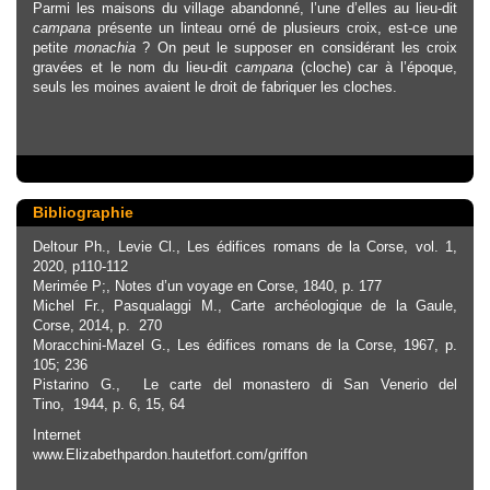
Parmi les maisons du village abandonné, l’une d’elles au lieu-dit
campana
présente un linteau orné de plusieurs croix, est-ce une
petite
monachia
? On peut le supposer en considérant les croix
gravées et le nom du lieu-dit
campana
(cloche) car à l’époque,
seuls les moines avaient le droit de fabriquer les cloches.
Bibliographie
Deltour Ph., Levie Cl., Les édifices romans de la Corse, vol. 1,
2020, p110-112
Merimée P;, Notes d’un voyage en Corse, 1840, p. 177
Michel Fr., Pasqualaggi M., Carte archéologique de la Gaule,
Corse, 2014, p. 270
Moracchini-Mazel G., Les édifices romans de la Corse, 1967, p.
105; 236
Pistarino G., Le carte del monastero di San Venerio del
Tino, 1944, p. 6, 15, 64
Internet
www.Elizabethpardon.hautetfort.com/griffon