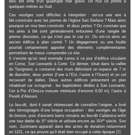
bloc est orné d’un quadruple trait gravé. Un mur se profile à
quelques mètres au Sud.
Ces vestiges sont difficiles à interpréter : est-ce une aire à
blé construite avec les pierres de l’église San Stefano ? Mais alors
pourquoi un mur bien construits et deux portes ? On constate que
les aires à blé sont généralement entourées d’une rangée de
pierres dressées, ce qui n’est pas le cas ici. Ou est-ce alors un
ancien édifice à plan centré ? Un dégagement ou une fouille
pourrait certainement apporter des éléments complémentaires
permettant de mieux comprendre ce site.
Il n’existe qu’un seul exemple connu à ce jour d’édifice circulaire
en Corse, San Leonardo à Corte. Ce dernier, situé dans la vallée
du Tavignano, a conservé des murs délimitant un espace de 7 m
de diamètre, deux portes (l’une à l’Est, l’autre à l’Ouest) et un sol
recouvert de dalles. Deux autres édifices présentent un plan
inhabituel car octogonal : les baptistères dédiés à San Leonardo,
l’un à Pie d’Orezza mesure intérieure d’environ 9,50 m), l’autre à
Perelli d’Alesani.
Le lieu-dit, dont il serait intéressant de connaître l’origine, a livré
des témoignages d’une longue occupation : des vestiges de l’âge
du bronze, puis d’anciens bains romains au lieu-dit
Caldanica
enfin
e
e
une tour datée du X
siècle et utilisée encore au XIV
siècle. Son
nom,
Justiniano
apparaît dans des actes de donation notamment
en 1101, ce qui prouve qu’il était bien occupé à cette époque
[5]
.