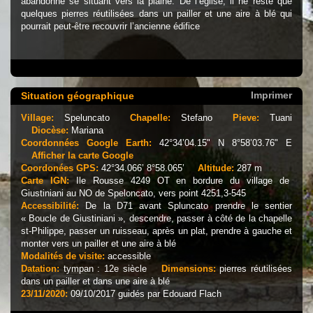
abandonné se situant vers la plaine. De l’église, il ne reste que
quelques pierres réutilisées dans un pailler et une aire à blé qui
pourrait peut-être recouvrir l’ancienne édifice
Imprimer
Situation géographique
Village:
Speluncato
Chapelle:
Stefano
Pieve:
Tuani
Diocèse:
Mariana
Coordonnées Google Earth:
42°34’04.15" N 8°58’03.76" E
Afficher la carte Google
Coordonées GPS:
42°34.066’ 8°58.065’
Altitude:
287 m
Carte IGN:
Ile Rousse 4249 OT en bordure du village de
Giustiniani au NO de Speloncato, vers point 4251,3-545
Accessibilité:
De la D71 avant Spluncato prendre le sentier
« Boucle de Giustiniani », descendre, passer à côté de la chapelle
st-Philippe, passer un ruisseau, après un plat, prendre à gauche et
monter vers un pailler et une aire à blé
Modalités de visite:
accessible
Datation:
tympan : 12e siècle
Dimensions:
pierres réutilisées
dans un pailler et dans une aire à blé
23/11/2020:
09/10/2017 guidés par Edouard Flach