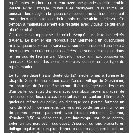
représentés. En haut, un oiseau avec une grande aigrette semble
vouloir éviter l’attaque, toutes ailes déployées, d’un animal au
puissant bec d’aigle à la queue dressée comme un fouet : combat
entre deux animaux tout droit sortis du bestiaire médiéval. Ce
tympan a malheureusement été restauré avec vigueur ce qui en a
altéré le relief.
Ce thème se rapproche de celui évoqué sur deux bas-reliefs
d’Aleria. Le premier est reproduit par Mérimée : un quadrupède
ailé, la queue dressée, a saisi dans son bec la queue d’une bête à
deux pattes et dotée de dents acérées. Le second est inclus dans
le mur sud de l’église San Marcello : deux animaux opposés ou
jumeaux. Ce sont les seuls exemples connus de ce type de
représentation.
e
Le tympan datant sans doute du 12
siècle ornait à l’origine la
chapelle San Stefano située dans l’ancien village de Giustiniani,
en contrebas de l’actuel Speloncato. Il était intégré dans les murs
d’un pailler construit d’ailleurs avec des blocs provenant aussi de
la chapelle, de beaux blocs bien taillés et de couleur différente. À
quelques mètres du pailler, on distingue des pierres formant un
rond de 9,60 m de diamètre. Ce rond est bordé par un mur formé
de pierres formant parement avec blocage intérieur. Ce mur,
d’environ 0,50 m d’épaisseur, est interrompu par deux portes,
selon un axe nord-est – sud-ouest. L’intérieur du rond présente un
dallage régulier et bien plan. Parmi les pierres jonchant le sol, un