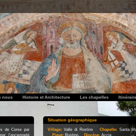
s nous
Histoire et Architecture
Les chapelles
Itinérair
Situation géographique
es de Corse par
Village:
Valle di Rostino
Chapelle:
Santa Ma
ar l’ancienneté
Pieve:
Rustino
Diocèse:
Accia