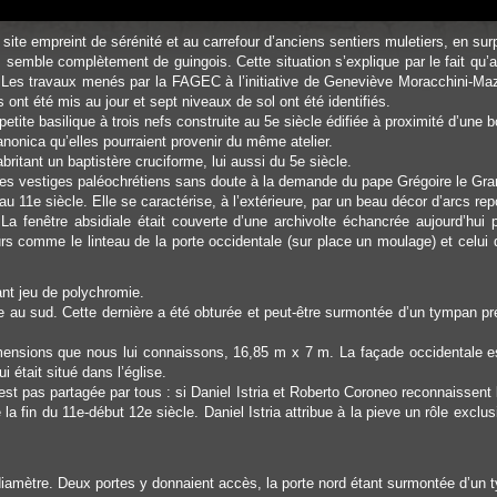
site empreint de sérénité et au carrefour d’anciens sentiers muletiers, en sur
n, semble complètement de guingois. Cette situation s’explique par le fait qu
 Les travaux menés par la FAGEC à l’initiative de Geneviève Moracchini-Maze
nt été mis au jour et sept niveaux de sol ont été identifiés.
petite basilique à trois nefs construite au 5e siècle édifiée à proximité d’un
nonica qu’elles pourraient provenir du même atelier.
britant un baptistère cruciforme, lui aussi du 5e siècle.
 sur les vestiges paléochrétiens sans doute à la demande du pape Grégoire le G
u 11e siècle. Elle se caractérise, à l’extérieure, par un beau décor d’arcs rep
 La fenêtre absidiale était couverte d’une archivolte échancrée aujourd’hu
s comme le linteau de la porte occidentale (sur place un moulage) et celui 
sant jeu de polychromie.
’autre au sud. Cette dernière a été obturée et peut-être surmontée d’un tympan
imensions que nous lui connaissons, 16,85 m x 7 m. La façade occidentale es
i était situé dans l’église.
t pas partagée par tous : si Daniel Istria et Roberto Coroneo reconnaissent
e la fin du 11e-début 12e siècle. Daniel Istria attribue à la pieve un rôle excl
iamètre. Deux portes y donnaient accès, la porte nord étant surmontée d’un 