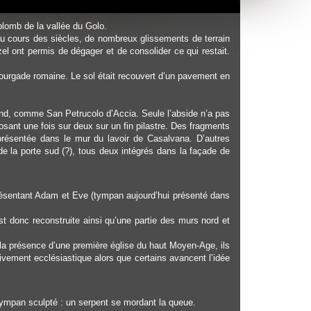
plomb de la vallée du Golo.
’au cours des siècles, de nombreux glissements de terrain
l ont permis de dégager et de consolider ce qui restait.
e bourgade romaine. Le sol était recouvert d’un pavement en
rand, comme San Petrucolo d’Accia. Seule l’abside n’a pas
osant une fois sur deux sur un fin pilastre. Des fragments
i présentée dans le mur du lavoir de Casalvana. D’autres
de la porte sud (?), tous deux intégrés dans la façade de
 présentant Adam et Eve (tympan aujourd’hui présenté dans
t donc reconstruite ainsi qu’une partie des murs nord et
 la présence d’une première église du haut Moyen-Age, ils
usivement ecclésiastique alors que certains avancent l’idée
tympan sculpté : un serpent se mordant la queue.