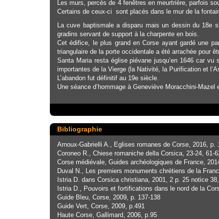
Les murs, percés de 4 fenêtres en meurtrière, parfois so
Certains de ceux-ci sont placés dans le mur de la fonta
La cuve baptismale a disparu mais un dessin du 18e siè
gradins servant de support à la charpente en bois.
Cet édifice, le plus grand en Corse ayant gardé une part
triangulaire de la porte occidentale a été arrachée pour êtr
Santa Maria resta église piévane jusqu’en 1646 car vu so
importantes de la Vierge (la Nativité, la Purification et l’
L’abandon fut définitif au 19e siècle.
Une séance d’hommage à Geneviève Moracchini-Mazel eut l
Bibliographie
Arnoux-Gabrielli A., Eglises romanes de Corse, 2016, p.
Coroneo R., Chiese romaniche della Corsica, 23-24, 61-6
Corse médiévale, Guides archéologiques de France, 2014
Duval N., Les premiers monuments chrétiens de la Franc,
Istria D. dans Corsica christiana, 2001, 2 p. 25 notice 38,
Istria D., Pouvoirs et fortifications dans le nord de la C
Guide Bleu, Corse, 2009, p. 137-138
Guide Vert, Corse, 2009, p.491
Haute Corse, Gallimard, 2006, p.95