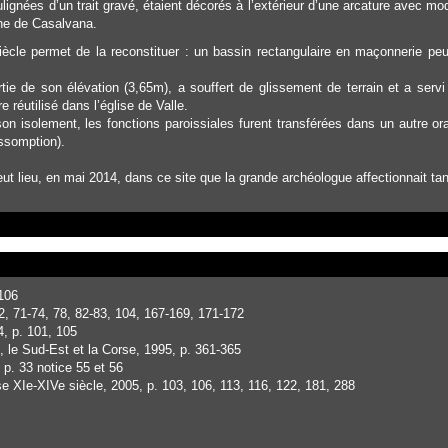
ulignées d’un trait gravé, étaient décorés à l’extérieur d’une arcature avec m
ine de Casalvana.
cle permet de la reconstituer : un bassin rectangulaire en maçonnerie peu
ie de son élévation (3,65m), a souffert de glissement de terrain et a servi d
e réutilisé dans l’église de Valle.
n isolement, les fonctions paroissiales furent transférées dans un autre orato
Assomption).
ieu, en mai 2014, dans ce site que la grande archéologue affectionnait tan
 106
2, 71-74, 78, 82-83, 104, 167-169, 171-172
, p. 101, 105
 le Sud-Est et la Corse, 1995, p. 361-365
 p. 33 notice 55 et 56
orse XIe-XIVe siècle, 2005, p. 103, 106, 113, 116, 122, 181, 288