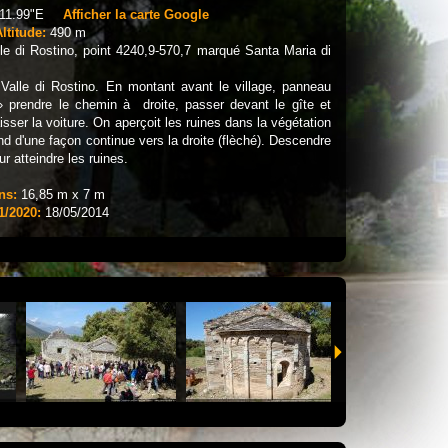
'11.99"E
Afficher la carte Google
ltitude:
490 m
e di Rostino, point 4240,9-570,7 marqué Santa Maria di
Valle di Rostino. En montant avant le village, panneau
 prendre le chemin à droite, passer devant le gîte et
isser la voiture. On aperçoit les ruines dans la végétation
 d'une façon continue vers la droite (flèché). Descendre
r atteindre les ruines.
ns:
16,85 m x 7 m
1/2020:
18/05/2014