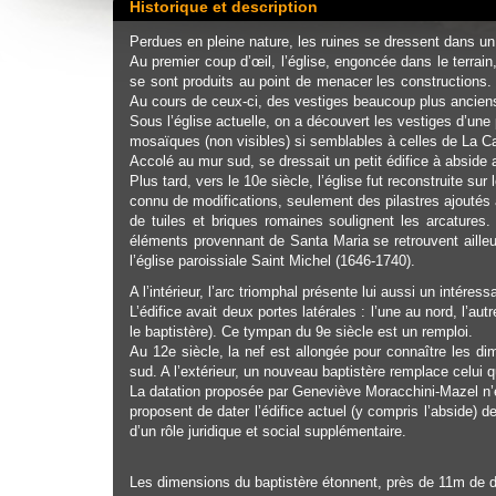
Historique et description
Perdues en pleine nature, les ruines se dressent dans un 
Au premier coup d’œil, l’église, engoncée dans le terrai
se sont produits au point de menacer les constructions.
Au cours de ceux-ci, des vestiges beaucoup plus anciens o
Sous l’église actuelle, on a découvert les vestiges d’une 
mosaïques (non visibles) si semblables à celles de La Ca
Accolé au mur sud, se dressait un petit édifice à abside a
Plus tard, vers le 10e siècle, l’église fut reconstruite
connu de modifications, seulement des pilastres ajoutés a
de tuiles et briques romaines soulignent les arcatures.
éléments provennant de Santa Maria se retrouvent ailleur
l’église paroissiale Saint Michel (1646-1740).
A l’intérieur, l’arc triomphal présente lui aussi un intéres
L’édifice avait deux portes latérales : l’une au nord, l
le baptistère). Ce tympan du 9e siècle est un remploi.
Au 12e siècle, la nef est allongée pour connaître les d
sud. A l’extérieur, un nouveau baptistère remplace celui qu
La datation proposée par Geneviève Moracchini-Mazel n’es
proposent de dater l’édifice actuel (y compris l’abside) d
d’un rôle juridique et social supplémentaire.
Les dimensions du baptistère étonnent, près de 11m de d